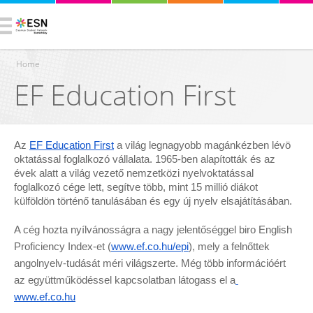
Home
EF Education First
You are here
Az
EF Education First
 a világ legnagyobb magánkézben lévö 
oktatással foglalkozó vállalata. 1965-ben alapították és az 
évek alatt a világ vezető nemzetközi nyelvoktatással 
foglalkozó cége lett, segítve több, mint 15 millió diákot 
külföldön történő tanulásában és egy új nyelv elsajátításában.
A cég hozta nyílvánosságra a nagy jelentőséggel biro English 
Proficiency Index-et (
www.ef.co.hu/epi
), mely a felnőttek 
angolnyelv-tudását méri világszerte. Még több információért 
az együttműködéssel kapcsolatban látogass el a
www.ef.co.hu