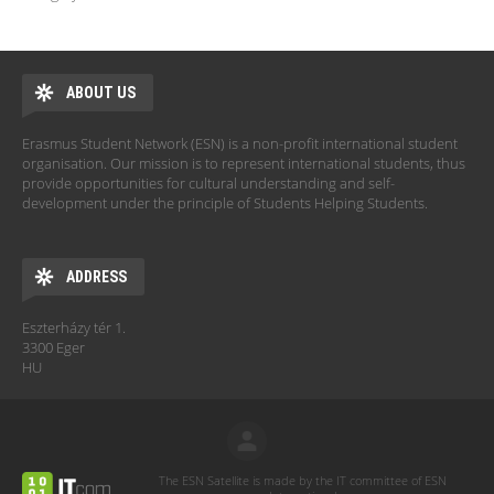
ABOUT US
Erasmus Student Network (ESN) is a non-profit international student
organisation. Our mission is to represent international students, thus
provide opportunities for cultural understanding and self-
development under the principle of Students Helping Students.
ADDRESS
Eszterházy tér 1.
3300 Eger
HU
The ESN Satellite is made by the IT committee of ESN