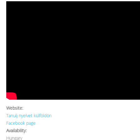
Website:
Tanulj nyelvet külföldön
Facebook page
Availability:
Hungary